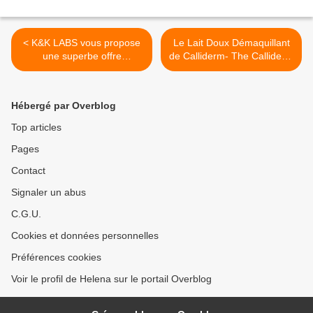
< K&K LABS vous propose
Le Lait Doux Démaquillant
une superbe offre
de Calliderm- The Calliderm
+giveaway!K&K LABS
Soft Cleansing Milk >
proposes you a superb
offer + giveaway!
Hébergé par Overblog
Top articles
Pages
Contact
Signaler un abus
C.G.U.
Cookies et données personnelles
Préférences cookies
Voir le profil de Helena sur le portail Overblog