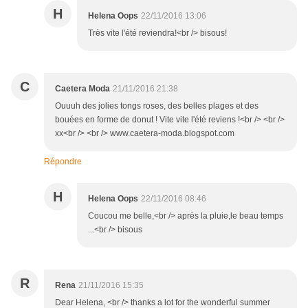
H
Helena Oops
22/11/2016 13:06
Très vite l'été reviendra!<br /> bisous!
C
Caetera Moda
21/11/2016 21:38
Ouuuh des jolies tongs roses, des belles plages et des
bouées en forme de donut ! Vite vite l'été reviens !<br /> <br />
xx<br /> <br /> www.caetera-moda.blogspot.com
Répondre
H
Helena Oops
22/11/2016 08:46
Coucou me belle,<br /> après la pluie,le beau temps
...<br /> bisous
R
Rena
21/11/2016 15:35
Dear Helena, <br /> thanks a lot for the wonderful summer