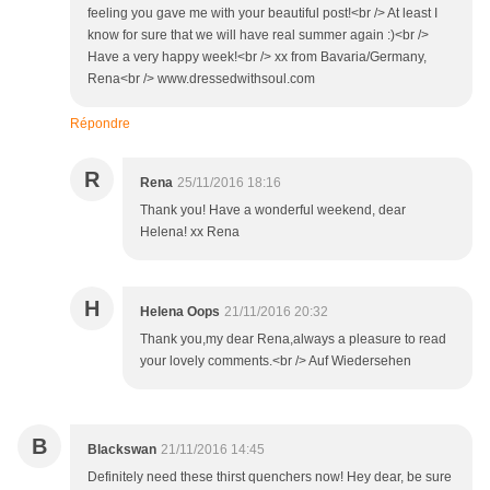
feeling you gave me with your beautiful post!<br /> At least I
know for sure that we will have real summer again :)<br />
Have a very happy week!<br /> xx from Bavaria/Germany,
Rena<br /> www.dressedwithsoul.com
Répondre
R
Rena
25/11/2016 18:16
Thank you! Have a wonderful weekend, dear
Helena! xx Rena
H
Helena Oops
21/11/2016 20:32
Thank you,my dear Rena,always a pleasure to read
your lovely comments.<br /> Auf Wiedersehen
B
Blackswan
21/11/2016 14:45
Definitely need these thirst quenchers now! Hey dear, be sure