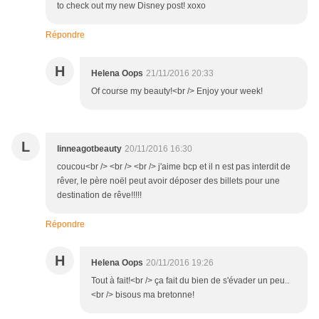
to check out my new Disney post! xoxo
Répondre
H
Helena Oops
21/11/2016 20:33
Of course my beauty!<br /> Enjoy your week!
L
linneagotbeauty
20/11/2016 16:30
coucou<br /> <br /> <br /> j'aime bcp et il n est pas interdit de
rêver, le père noël peut avoir déposer des billets pour une
destination de rêve!!!!!
Répondre
H
Helena Oops
20/11/2016 19:26
Tout à fait!<br /> ça fait du bien de s'évader un peu..
<br /> bisous ma bretonne!