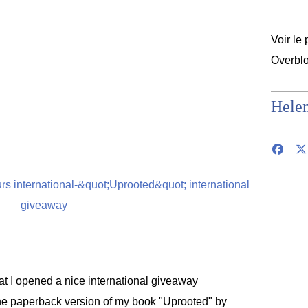
Voir le 
Overbl
Hele
at I opened a nice international giveaway
he paperback version of my book "Uprooted" by