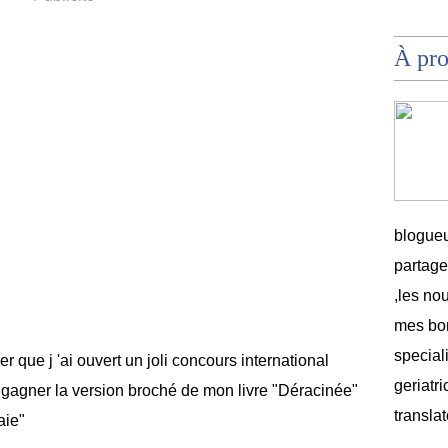
À pr
blogueu
partag
,les no
mes bon
speciali
r que j 'ai ouvert un joli concours international
geriatri
gagner la version broché de mon livre "Déracinée"
translat
aie"