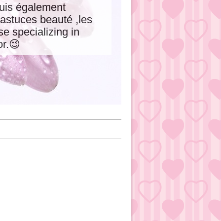
 suis également
astuces beauté ,les
e specializing in
or.😉