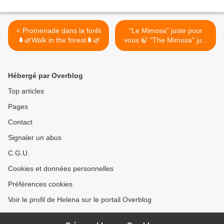
< Promenade dans la forêt
"Le Mimosa" juste pour
🌲🌿Walk in the forest🌲🌿
vous 🍃 "The Mimosa" just
for you🍃 >
Hébergé par Overblog
Top articles
Pages
Contact
Signaler un abus
C.G.U.
Cookies et données personnelles
Préférences cookies
Voir le profil de Helena sur le portail Overblog