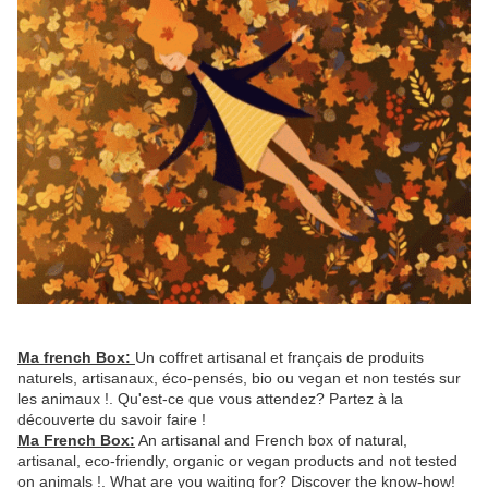
Ma french Box:
Un coffret artisanal et français de produits
naturels, artisanaux, éco-pensés, bio ou vegan et non testés sur
les animaux !. Qu'est-ce que vous attendez? Partez à la
découverte du savoir faire !
Ma French Box:
An artisanal and French box of natural,
artisanal, eco-friendly, organic or vegan products and not tested
on animals !. What are you waiting for? Discover the know-how!