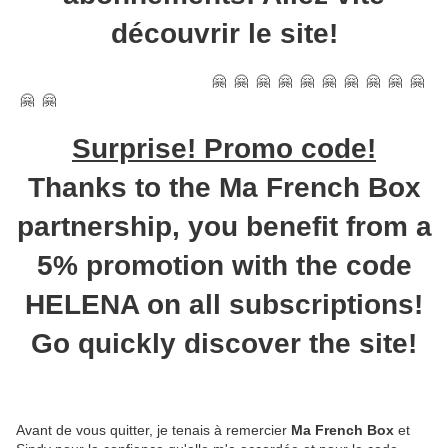
découvrir le site!
🤗 🤗 🤗 🤗 🤗 🤗 🤗 🤗 🤗 🤗
🤗 🤗
Surprise! Promo code!
Thanks to the Ma French Box
partnership, you benefit from a
5% promotion with the code
HELENA on all subscriptions!
Go quickly discover the site!
Avant de vous quitter, je tenais à remercier
Ma French Box
et