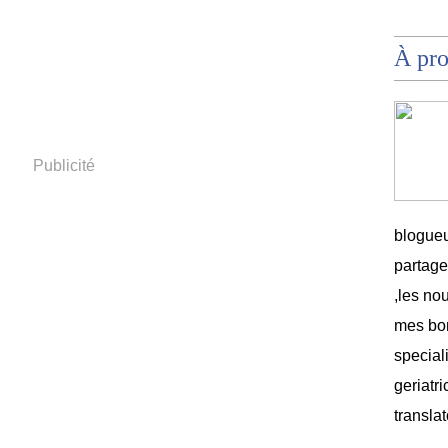
À pr
Publicité
blogueu
partag
,les no
mes bon
speciali
geriatri
translat