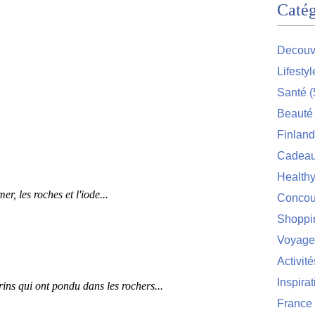
Catég
Decouv
Lifestyl
Santé
(
Beauté
Finlan
Cadea
Health
er, les roches et l'iode...
Concou
Shoppi
Voyage
Activité
Inspirat
ns qui ont pondu dans les rochers...
France