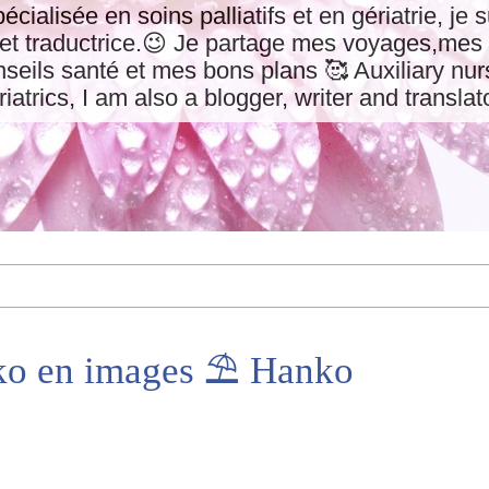
pécialisée en soins palliatifs et en gériatrie, je
 et traductrice.😉 Je partage mes voyages,mes 
eils santé et mes bons plans 🥰 Auxiliary nurs
riatrics, I am also a blogger, writer and translat
ko en images ⛱️ Hanko