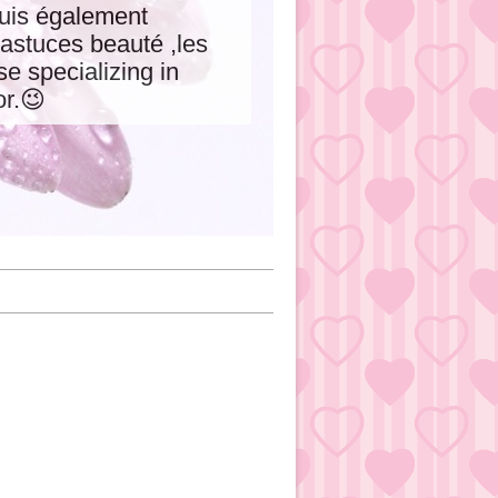
 suis également
astuces beauté ,les
e specializing in
or.😉