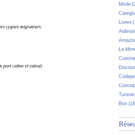
Mode
(
Caregi
Livres
(
es cygnes migrateurs.
Aideso
Amazo
Le Mim
Cuisin
 port calme et estival.
Discou
Codep
Concep
Tunisie
Box
(18
Rése