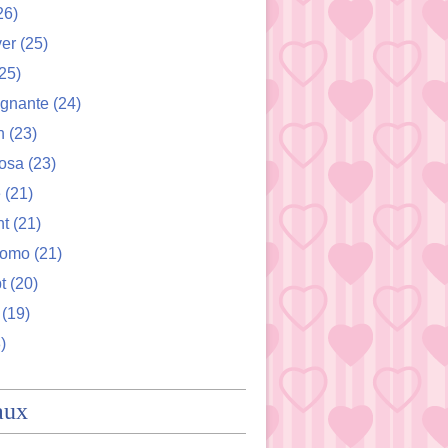
26)
ver
(25)
25)
ignante
(24)
n
(23)
osa
(23)
e
(21)
nt
(21)
romo
(21)
t
(20)
(19)
)
aux