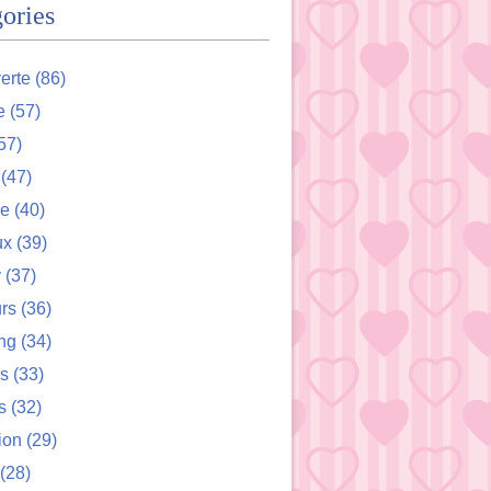
ories
erte
(86)
e
(57)
57)
(47)
de
(40)
ux
(39)
y
(37)
rs
(36)
ng
(34)
s
(33)
s
(32)
ion
(29)
(28)