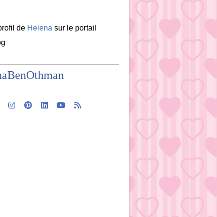
profil de
Helena
sur le portail
og
naBenOthman