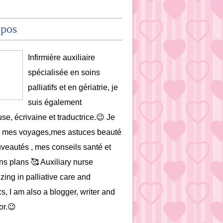
opos
Infirmière auxiliaire
spécialisée en soins
palliatifs et en gériatrie, je
suis également
se, écrivaine et traductrice.😉 Je
e mes voyages,mes astuces beauté
uveautés , mes conseils santé et
s plans 🥰 Auxiliary nurse
zing in palliative care and
cs, I am also a blogger, writer and
or.😉