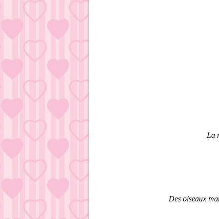
La m
Des oiseaux mari