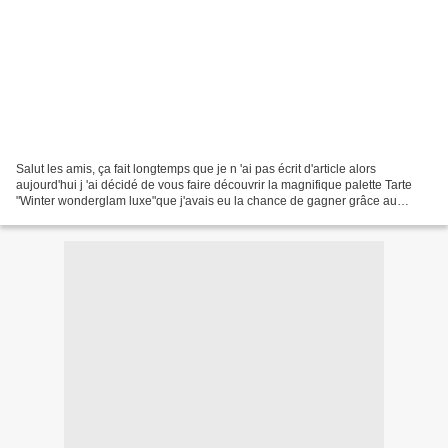
Salut les amis, ça fait longtemps que je n 'ai pas écrit d'article alors
aujourd'hui j 'ai décidé de vous faire découvrir la magnifique palette Tarte
"Winter wonderglam luxe"que j'avais eu la chance de gagner grâce au
concours que Dave Lackie, expert...