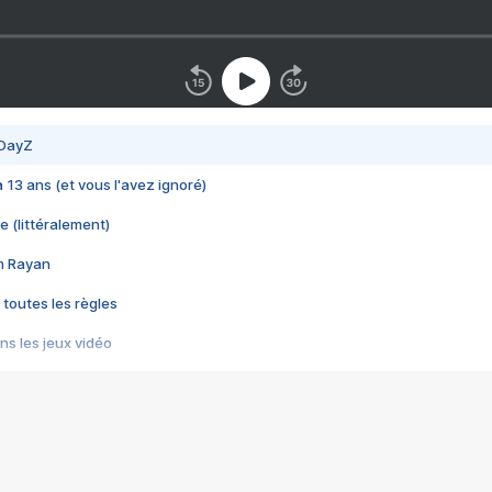
 DayZ
 a 13 ans (et vous l'avez ignoré)
e (littéralement)
im Rayan
 toutes les règles
s les jeux vidéo
us choquant de Rockstar ? - Le scandale BULLY
e plus moche de Steam
du RÊVE tourne au CAUCHEMAR