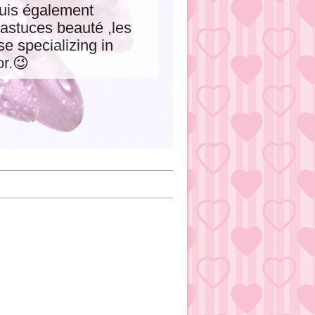
 suis également
astuces beauté ,les
e specializing in
or.😉