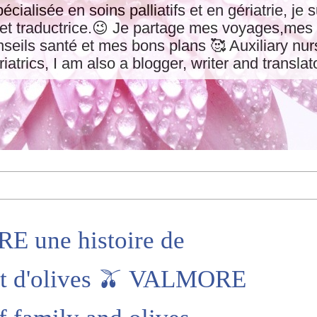
pécialisée en soins palliatifs et en gériatrie, je
 et traductrice.😉 Je partage mes voyages,mes 
eils santé et mes bons plans 🥰 Auxiliary nurs
riatrics, I am also a blogger, writer and translat
 une histoire de
 et d'olives 🫒 VALMORE