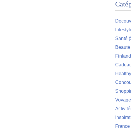
Catég
Decouv
Lifestyl
Santé
(
Beauté
Finlan
Cadea
Health
Concou
Shoppi
Voyage
Activité
Inspirat
France