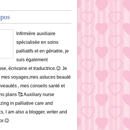
opos
Infirmière auxiliaire
spécialisée en soins
palliatifs et en gériatrie, je
suis également
se, écrivaine et traductrice.😉 Je
e mes voyages,mes astuces beauté
uveautés , mes conseils santé et
s plans 🥰 Auxiliary nurse
zing in palliative care and
cs, I am also a blogger, writer and
or.😉