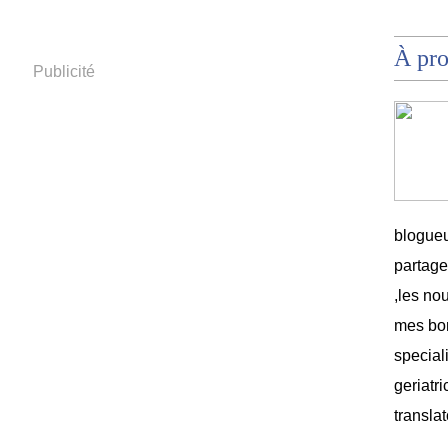
À pr
Publicité
blogueu
partag
,les no
mes bon
speciali
geriatri
translat