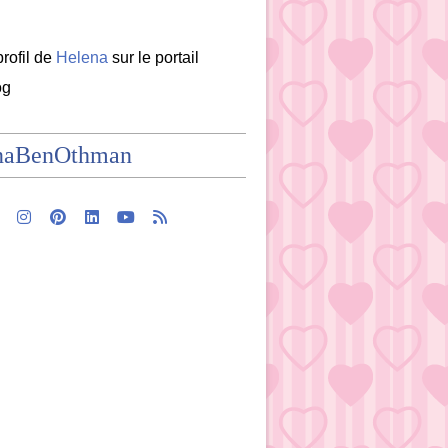
profil de
Helena
sur le portail
og
naBenOthman