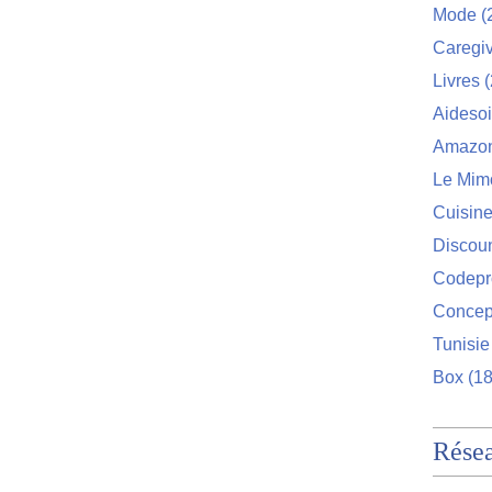
Mode
(
Caregi
Livres
(
Aideso
Amazo
Le Mim
Cuisin
Discou
Codep
Concep
Tunisie
Box
(18
Rése