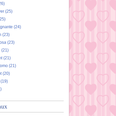
26)
ver
(25)
25)
ignante
(24)
n
(23)
osa
(23)
e
(21)
nt
(21)
romo
(21)
t
(20)
(19)
)
aux