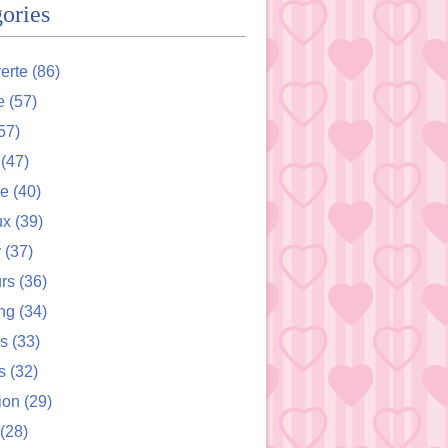
ories
erte
(86)
e
(57)
57)
(47)
de
(40)
ux
(39)
y
(37)
rs
(36)
ng
(34)
s
(33)
s
(32)
ion
(29)
(28)