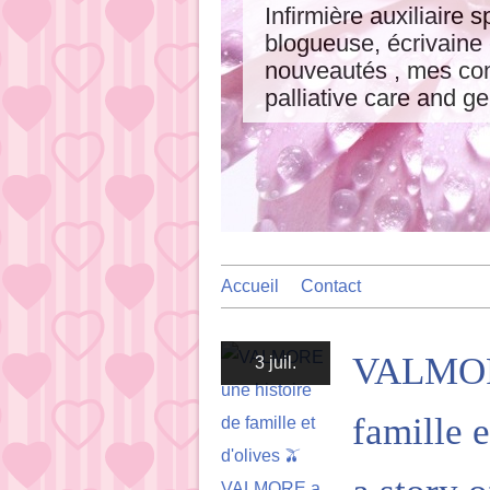
Infirmière auxiliaire s
blogueuse, écrivaine
nouveautés , mes cons
palliative care and ge
Accueil
Contact
VALMORE
3 juil.
famille