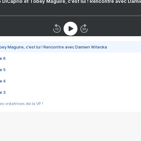
 DiCaprio et Tobey Maguire, c'est lui ! Rencontre avec Dam
bey Maguire, c'est lui ! Rencontre avec Damien Witecka
e 6
e 5
e 4
e 3
s créatrices de la VF !
e 2
e 1
e Mektoub My Love arrive enfin ! Rencontre avec Shaïn Boumedine et Sal