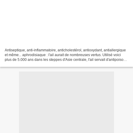
Antiseptique, anti-inflammatoire, anticholestérol, antioxydant, antiallergique
et même... aphrodisiaque : l'ail aurait de nombreuses vertus. Utilisé voici
plus de 5.000 ans dans les steppes d'Asie centrale, l'ail servait d'antipoison
dans la Rome antique.Via...