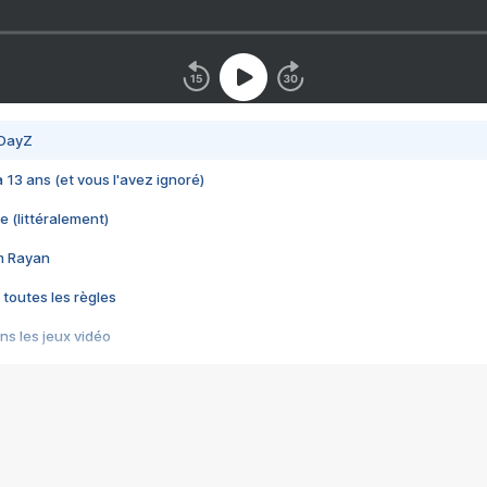
 DayZ
 a 13 ans (et vous l'avez ignoré)
e (littéralement)
im Rayan
 toutes les règles
s les jeux vidéo
us choquant de Rockstar ? - Le scandale BULLY
e plus moche de Steam
du RÊVE tourne au CAUCHEMAR