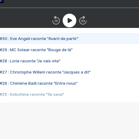
#30 : Eve Angeli raconte "Avant de partir"
#29 : MC Solaar raconte "Bouge de là"
28 : Lorie raconte "Je vais vite"
#27 : Christophe Willem raconte "Jacques a dit"
#26 : Chimène Badi raconte "Entre nous"
#25 : Indochine raconte "3e sexe"
#24 : Zaho raconte "C'est chelou"
#23 : Patrick Bruel raconte "Au café des délices"
#22 : Kyo raconte "Le chemin"