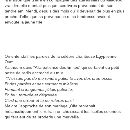
la maison que d'être en compagnie des autres filles du village.A
vrai dire,elle mentait puisque ces livres provenaient de son
tendre ami Mehdi, depuis des mois qu' il devenait de plus en plus
proche d'elle ,que sa prévenance et sa tendresse avaient
envoûté la jeune fille.
On entendait les paroles de la célèbre chanteuse Egyptienne
Oum
Kalthoum dans “A la patience des limites”,qui sortaient du petit
poste de radio accroché au mur.
-”N'essaie pas de me rendre patiente avec des promesses
Et des paroles et des serments mielleux.
Pendant si longtemps j'étais patiente,
En feu, torturée et dégradée.
C'est une erreur et tu ne referas pas.”
Malgrè l'approche de son mariage ,Olfa reprenait
mélancoliquement le refrain en choisissant les ficelles coloriées
qui feraient de sa broderie une merveille.