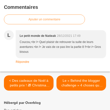
Commentaires
Ajouter un commentaire
L
Le petit monde de Natieak
28/12/2021 17:49
Coucou,<br /> Quel plaisir de retrouver la suite de leurs
aventures.<br /> Je vais de ce pas lire la partie 8 !!<br /> Gros
bisous
Répondre
< Des cadeaux de Noël à
Le « Behind the blogger
petits prix ! 🎁 Christmas
challenge » 4 choses que
gifts at low prices! 🎁+
vous pouvez apprendre sur
promotions💥
moi ! 😉 The “Behind the
blogger challenge” 4 things
Hébergé par Overblog
you can learn about me! >