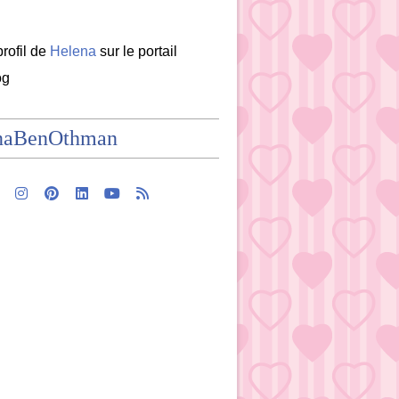
profil de
Helena
sur le portail
og
naBenOthman