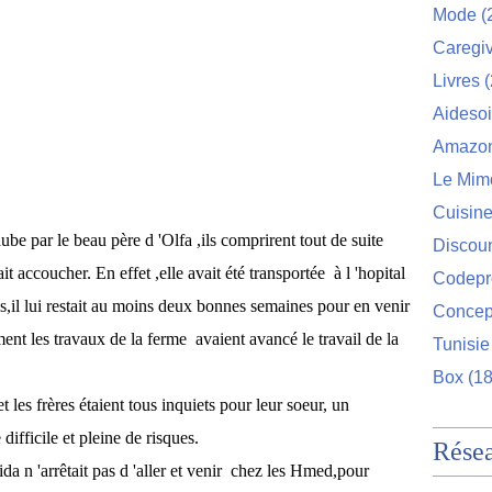
Mode
(
Caregi
Livres
(
Aideso
Amazo
Le Mim
Cuisin
aube par le beau père d 'Olfa ,ils comprirent tout de suite
Discou
lait accoucher. En effet ,elle avait été transportée à l 'hopital
Codep
s,il lui restait au moins deux bonnes semaines pour en venir
Concep
ent les travaux de la ferme avaient avancé le travail de la
Tunisie
Box
(18
 les frères étaient tous inquiets pour leur soeur, un
ifficile et pleine de risques.
Rése
ida n 'arrêtait pas d 'aller et venir chez les Hmed,pour