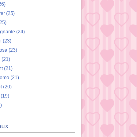
26)
ver
(25)
25)
ignante
(24)
n
(23)
osa
(23)
e
(21)
nt
(21)
romo
(21)
t
(20)
(19)
)
aux