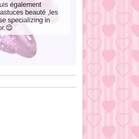
 suis également
astuces beauté ,les
e specializing in
or.😉