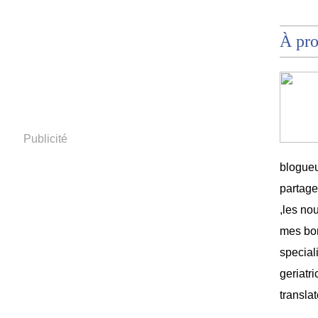
À pr
Publicité
blogueu
partag
,les no
mes bon
speciali
geriatri
translat