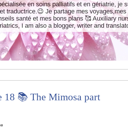
pécialisée en soins palliatifs et en gériatrie, je
 et traductrice.😉 Je partage mes voyages,mes 
eils santé et mes bons plans 🥰 Auxiliary nurs
riatrics, I am also a blogger, writer and translat
e 18 📚 The Mimosa part
na