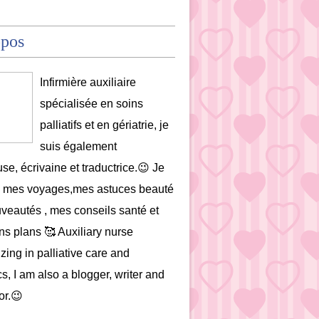
opos
Infirmière auxiliaire
spécialisée en soins
palliatifs et en gériatrie, je
suis également
se, écrivaine et traductrice.😉 Je
e mes voyages,mes astuces beauté
uveautés , mes conseils santé et
s plans 🥰 Auxiliary nurse
zing in palliative care and
cs, I am also a blogger, writer and
or.😉