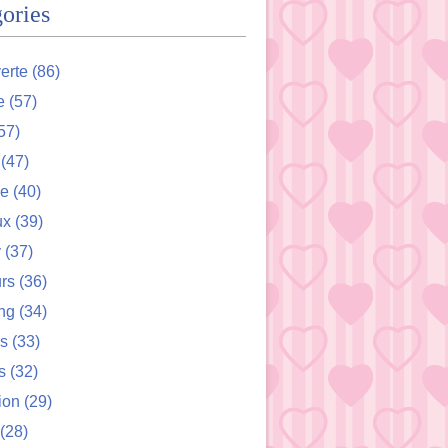
ories
erte
(86)
e
(57)
57)
(47)
de
(40)
ux
(39)
y
(37)
rs
(36)
ng
(34)
s
(33)
s
(32)
ion
(29)
(28)