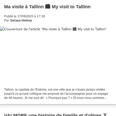
Ma visite à Tallinn 🏙️ My visit to Tallinn
Publié le 17/09/2025 à 17:30
Par
Soraya Helena
Tallinn, la capitale de l'Estonie, est une ville que je n'avais jamais visitée
jusqu'à ce qu'une collègue me propose de l'accompagner pour un voyage
de 48 heures. Je me suis dit : « Pourquoi pas ? » Et nous nous sommes
donc lancées dans une merveilleuse...
VALMORE une histoire de famille et d'olives 🫒