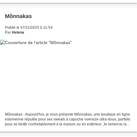
dû faire face à des épreuves...
Mõnnakas
Publié le 07/11/2025 à 11:54
Par
Helena
Mõnnakas : Aujourd'hui, je vous présente Mõnnakas, une boutique en ligne
estonienne réputée pour ses sweats à capuche oversize ultra-doux, parfaits
pour se blottir confortablement à la maison ou en extérieur. Je remercie la
marque de m'avoir envoyé deux...