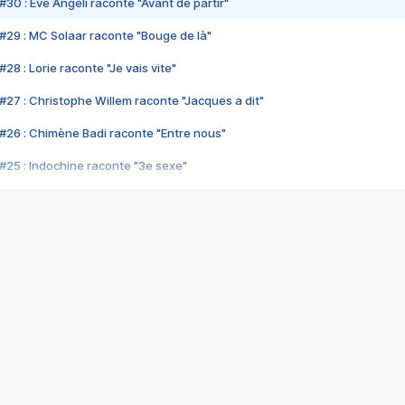
#30 : Eve Angeli raconte "Avant de partir"
#29 : MC Solaar raconte "Bouge de là"
28 : Lorie raconte "Je vais vite"
#27 : Christophe Willem raconte "Jacques a dit"
#26 : Chimène Badi raconte "Entre nous"
#25 : Indochine raconte "3e sexe"
#24 : Zaho raconte "C'est chelou"
#23 : Patrick Bruel raconte "Au café des délices"
#22 : Kyo raconte "Le chemin"
#21 : Nolwenn Leroy raconte "Cassé"
#20 : Patrick Hernandez raconte "Born to be alive"
#19 : Lorie raconte "Près de moi"
#18 : Michael Jones raconte "A nos actes manqués" (avec Jean-Jacque