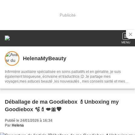
Publicité
MENU
HelenaMyBeauty
Infirmière auxiliaire spécialisée en soins palliatifs et en gériatrie, je suis
également blogueuse, écrivaine et traductrice.😉 Je partage mes
voyages,mes astuces beauté ,les nouveautés , mes conseils santé et mes
bons plans 🥰 Auxiliary nurse specializing in palliative care and geriatrics, I
am also a blogger, writer and translator.😉
Déballage de ma Goodiebox 💄Unboxing my
Goodiebox 🫧💄💋🎀💖
Publié le 24/01/2026 à 16:34
Par
Helena