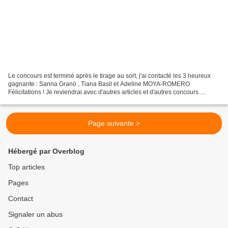
Le concours est terminé après le tirage au sort, j'ai contacté les 3 heureux
gagnante : Sanna Granö , Tiana Basil et Adeline MOYA-ROMERO
Félicitations ! Je reviendrai avec d'autres articles et d'autres concours.
Restez à l'écoute ! The contest is over...
Page suivante >
Hébergé par Overblog
Top articles
Pages
Contact
Signaler un abus