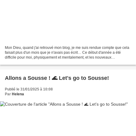
Mon Dieu, quand j'ai retrouvé mon blog, je me suis rendue compte que cela
faisait plus d'un mois que je n'avais pas écrit… Ce début d'année a été
difficile pour moi, physiquement et mentalement, et les nouveaux
changements au travail, avec la réduction...
Allons a Sousse ! 🌊 Let's go to Sousse!
Publié le 31/01/2025 à 10:08
Par
Helena