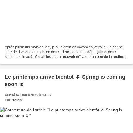
Après plusieurs mois de taff , je suis enfin en vacances, et j'ai eu la bonne
idée de diviser mon mois en deux : deux semaines début juin et deux
semaines fin août. C'était juste pour pouvoir m'évader un peu de la routine
assez pénible du métier d'infirmière...
Le printemps arrive bientôt 🌷 Spring is coming
soon 🌷
Publié le 18/03/2025 à 14:37
Par
Helena